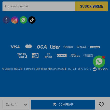
SUSCRIBIRME



© Copyright 2026 / Farmacia Don Bosco NESMARMA SRL - RUT 211587710010
Fenicio
1
COMPRAR