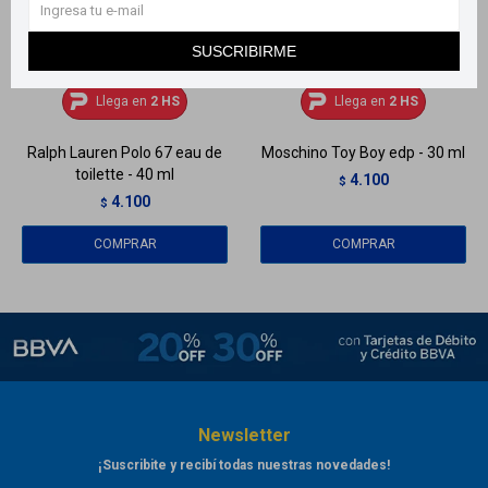
SUSCRIBIRME
Llega
HOY
Llega
HOY
Llega en
2 HS
Llega en
2 HS
Ralph Lauren Polo 67 eau de
Moschino Toy Boy edp - 30 ml
toilette - 40 ml
4.100
$
4.100
$
Newsletter
¡Suscribite y recibí todas nuestras novedades!