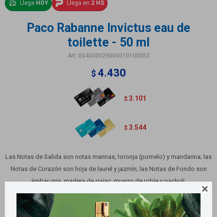
Llega
HOY
Llega en
2 HS
Paco Rabanne Invictus eau de
toilette - 50 ml
004000029000010100053
4.430
$
3.101
$
3.544
$
Las Notas de Salida son notas marinas, toronja (pomelo) y mandarina; las
Notas de Corazón son hoja de laurel y jazmín; las Notas de Fondo son
ámbar gris, madera de gaiac, musgo de roble y pachulí.

Variantes: