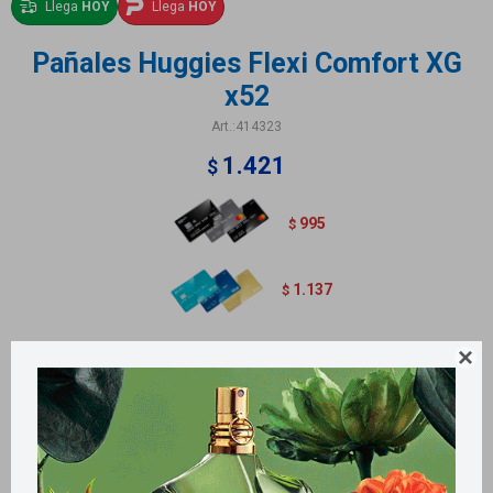
Llega
HOY
Llega
HOY
Pañales Huggies Flexi Comfort XG
x52
414323
1.421
$
995
$
1.137
$
Protección total y confort.

Contiene 50 unidades.
Métodos y costos de envío