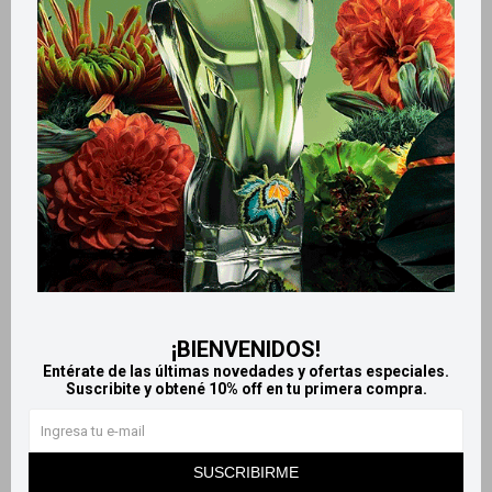
Retiros gratuitos en tiendas
Productos que te pueden interesar
¡BIENVENIDOS!
Entérate de las últimas novedades y ofertas especiales.
Suscribite y obtené 10% off en tu primera compra.
Llega
HOY
Llega
HOY
Llega
HOY
Llega
HOY
SUSCRIBIRME