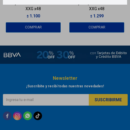
BabySec Pañales Ultra Sec -
BabySec pañales Premium -
XXG x48
XXG x48
1.100
1.299
$
$
Newsletter
¡Suscribite y recibí todas nuestras novedades!
SUSCRIBIRME


