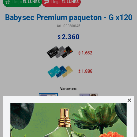
Llega
EL LUNES
Llega
EL LUNES
Babysec Premium paqueton - G x120
00380045
2.360
$
1.652
$
1.888
$
Variantes:

Métodos y costos de envío