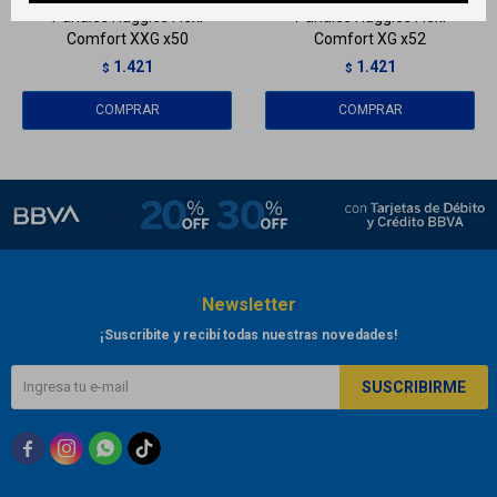
Pañales Huggies Flexi
Pañales Huggies Flexi
Comfort XXG x50
Comfort XG x52
1.421
1.421
$
$
Newsletter
¡Suscribite y recibí todas nuestras novedades!
SUSCRIBIRME


