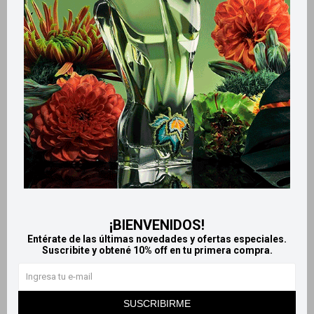
Retiros gratuitos en tiendas
Productos que te pueden interesar
¡BIENVENIDOS!
Entérate de las últimas novedades y ofertas especiales.
Suscribite y obtené 10% off en tu primera compra.
Llega
EL LUNES
Llega
EL LUNES
Llega
EL LUNES
Llega
EL LUNES
SUSCRIBIRME