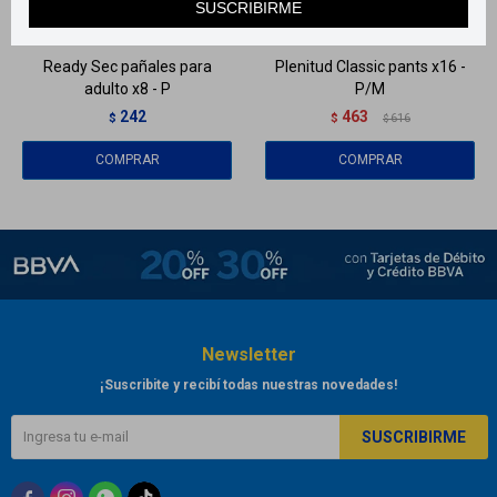
SUSCRIBIRME
Llega en
2 HS
Llega en
2 HS
Ready Sec pañales para
Plenitud Classic pants x16 -
adulto x8 - P
P/M
242
463
$
$
616
$
Newsletter
¡Suscribite y recibí todas nuestras novedades!
SUSCRIBIRME