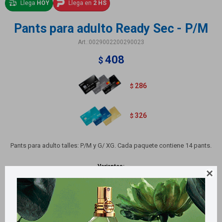
Llega
HOY
Llega en
2 HS
Pants para adulto Ready Sec - P/M
0029002200290023
408
$
286
$
326
$
Pants para adulto talles: P/M y G/ XG. Cada paquete contiene 14 pants.
Variantes:
