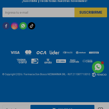
¡Suscribite y recibí todas nuestras novedades!
SUSCRIBIRME



© Copyright 2026 / Farmacia Don Bosco NESMARMA SRL - RUT 211587710010
Fenicio