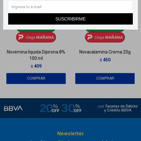
SUSCRIBIRME
Llega
MAÑANA
Llega
MAÑANA
Llega
MAÑANA
Llega
MAÑANA
Novemina líquida Dipirona 8%
Novacalamina Crema 20g
100 ml
450
$
409
$
Newsletter