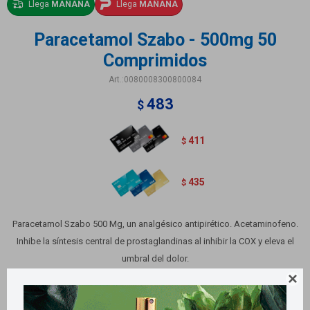
Llega
MAÑANA
Llega
MAÑANA
Paracetamol Szabo - 500mg 50
Comprimidos
0080008300800084
483
$
411
$
435
$
Paracetamol Szabo 500 Mg, un analgésico antipirético. Acetaminofeno.
Inhibe la síntesis central de prostaglandinas al inhibir la COX y eleva el
umbral del dolor.
Contiene 50 comprimidos.

Variantes: