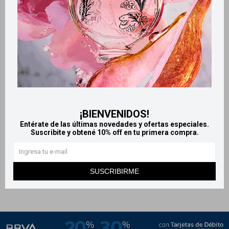
Llega
MAÑANA
Llega
MAÑANA
¡BIENVENIDOS!
Llega
MAÑANA
Llega
MAÑANA
Entérate de las últimas novedades y ofertas especiales.
Suscribite y obtené 10% off en tu primera compra.
Pasta Dental 90g Kolynos
Crest Pasta dental - Anti
azúcar 60 g
45
$
89
$
SUSCRIBIRME