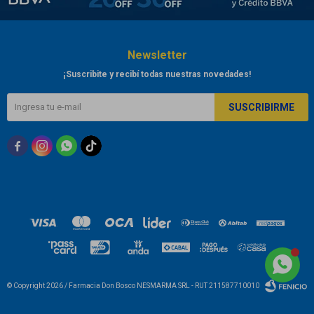
Newsletter
¡Suscribite y recibí todas nuestras novedades!
SUSCRIBIRME



© Copyright 2026 / Farmacia Don Bosco NESMARMA SRL - RUT 211587710010