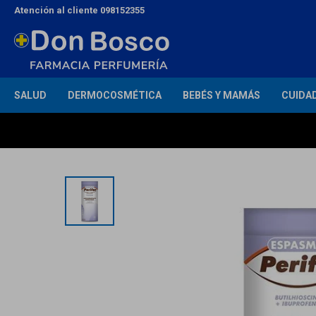
Atención al cliente 098152355
SALUD
DERMOCOSMÉTICA
BEBÉS Y MAMÁS
CUIDA