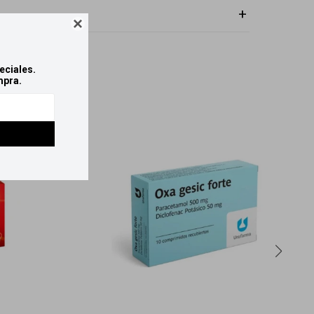

eciales.
mpra.