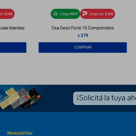
en
2 HS
Llega
HOY
Llega en
2 HS
sulas blandas
Oxa Gesic Forte 10 Comprimidos
379
$
Newsletter