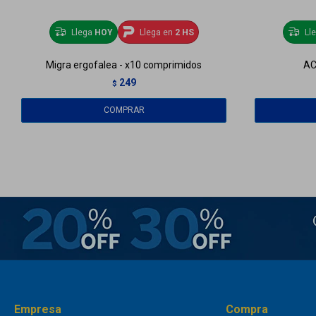
Llega
HOY
Llega en
2 HS
Ll
Migra ergofalea - x10 comprimidos
AC
249
$
Empresa
Compra