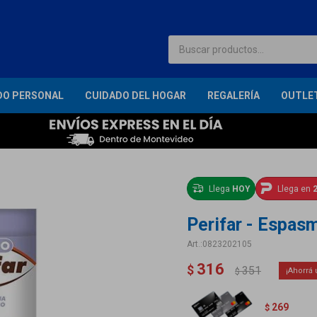
DO PERSONAL
CUIDADO DEL HOGAR
REGALERÍA
OUTLE
Llega
HOY
Llega en
2
Perifar - Espas
0823202105
316
$
351
$
269
$