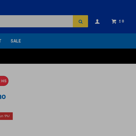
0
$
T
SALE
 HS
mo
9