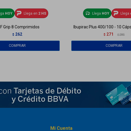
ega
HOY
Llega en
2 HS
Llega
HOY
Llega 
F Grip 8 Comprimidos
Ibupirac Plus 400/100 - 10 Cáp
262
271
$
$
285
$
Mi Cuenta