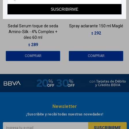
Llega
EL LUNES
Llega
EL LUNES
SUSCRIBIRME
Llega
EL LUNES
Llega
EL LUNES
Sedal Serum toque de seda
Spray aclarante 150 ml Maglé
Amino-Silk - 4% Complex +
292
$
óleo 60 ml
289
$
Newsletter
¡Suscribite y recibí todas nuestras novedades!
SUSCRIBIRME