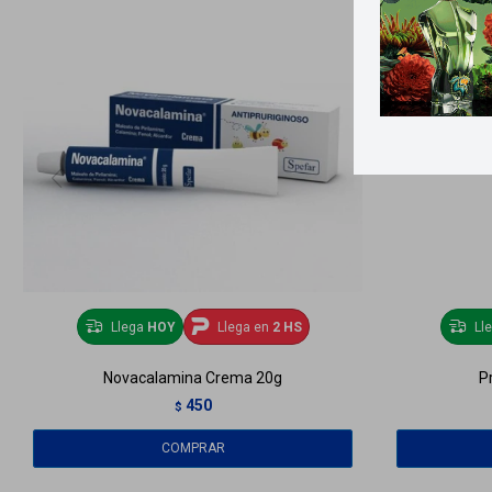
Llega
HOY
Llega en
2 HS
Ll
Novacalamina Crema 20g
P
450
$