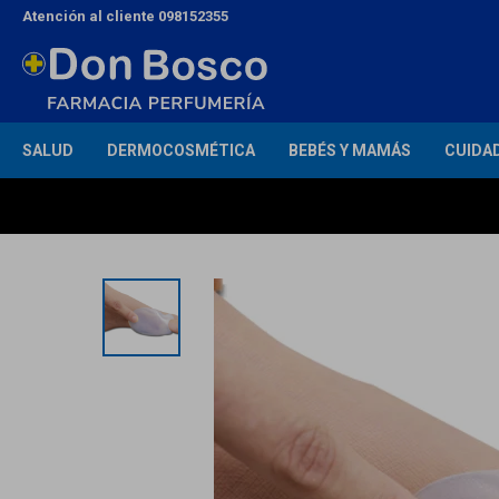
Atención al cliente 098152355
SALUD
DERMOCOSMÉTICA
BEBÉS Y MAMÁS
CUIDA