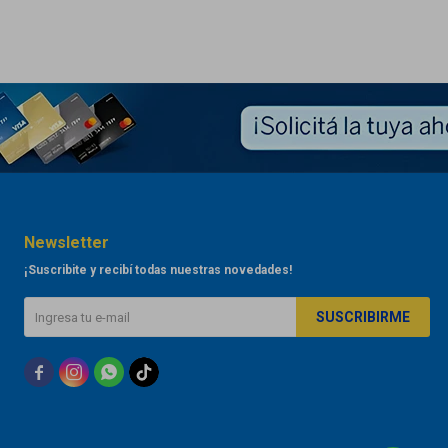
Newsletter
¡Suscribite y recibí todas nuestras novedades!
SUSCRIBIRME


