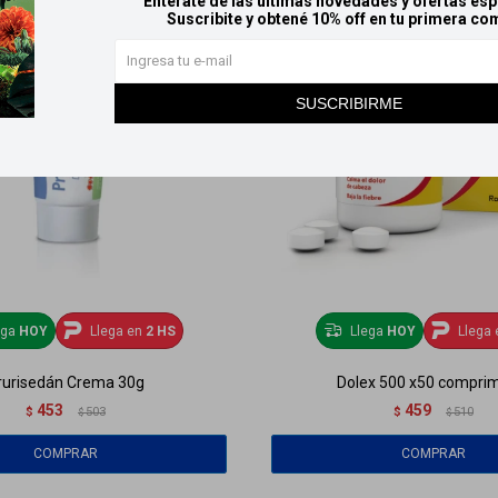
Entérate de las últimas novedades y ofertas esp
Suscribite y obtené 10% off en tu primera co
SUSCRIBIRME
ega
HOY
Llega en
2 HS
Llega
HOY
Llega 
rurisedán Crema 30g
Dolex 500 x50 compri
453
459
$
503
$
510
$
$