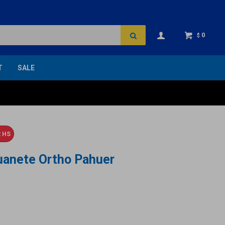
0
$
T
SALE
 HS
juanete Ortho Pahuer