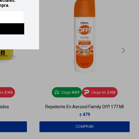
eciales.
mpra.
en
2 HS
Llega
HOY
Llega en
2 HS
midos
Repelente En Aerosol Family Off! 177 Ml
479
$