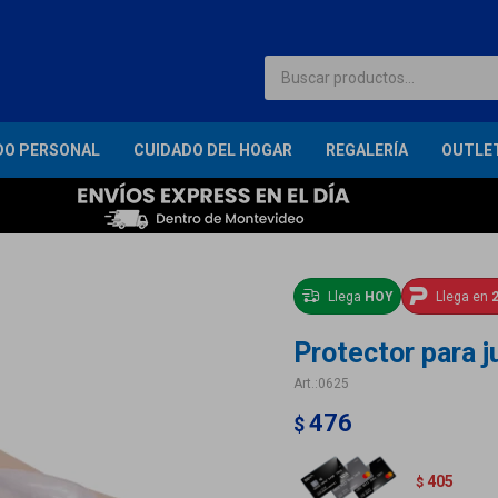
DO PERSONAL
CUIDADO DEL HOGAR
REGALERÍA
OUTLE
Llega
HOY
Llega en
2
Protector para 
0625
476
$
405
$