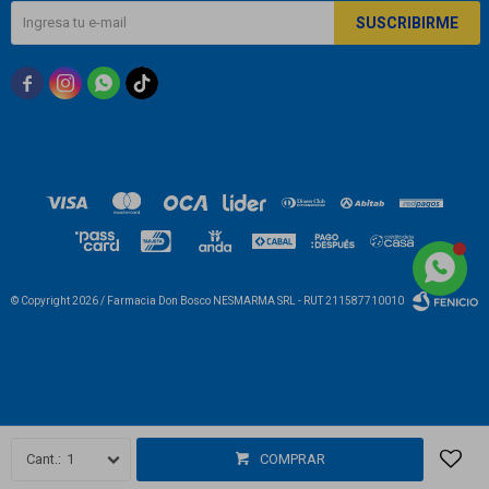
SUSCRIBIRME



© Copyright 2026 / Farmacia Don Bosco NESMARMA SRL - RUT 211587710010
Fenicio
1
COMPRAR