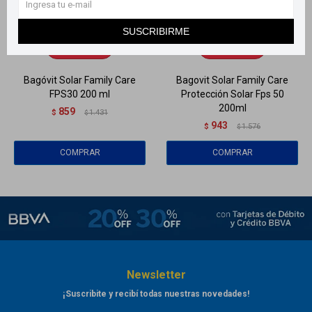
Llega
HOY
Llega
HOY
SUSCRIBIRME
Llega
HOY
Llega
HOY
Bagóvit Solar Family Care
Bagovit Solar Family Care
FPS30 200 ml
Protección Solar Fps 50
200ml
859
$
1.431
$
943
$
1.576
$
Newsletter
¡Suscribite y recibí todas nuestras novedades!