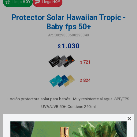
Llega
HOY
Llega
HOY
Protector Solar Hawaiian Tropic -
Baby fps 50+
0029003600290040
1.030
$
721
$
824
$
Loción protectora solar para bebés . Muy resistente al agua. SPF/FPS
UVA/UVB 50+. Contiene 240 ml

Variantes: