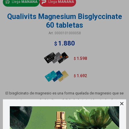
Llega
MAÑANA
Llega
MAÑANA
Qualivits Magnesium Bisglyccinate
60 tabletas
0000101000058
1.880
$
1.598
$
1.692
$
El bisglicinato de magnesio es una forma quelada de magnesio que se
caracteriza por su alta biodisponibilidad y baja incidencia de efectos

laxantes. En esta forma, el magnesio se une a dos moléculas de glicina, lo
que facilita su absorción