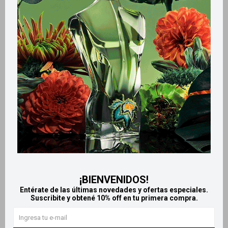
Métodos y costos de envío
Retiros gratuitos en tiendas
Productos que te pueden interesar
¡BIENVENIDOS!
Entérate de las últimas novedades y ofertas especiales.
Suscribite y obtené 10% off en tu primera compra.
Llega
MAÑANA
Llega
MAÑANA