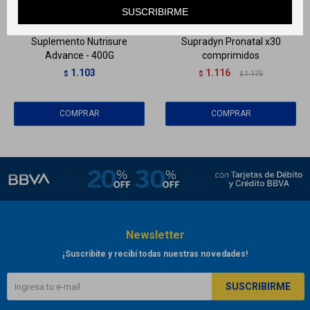
Llega
MAÑANA
Llega
MAÑANA
SUSCRIBIRME
Suplemento Nutrisure
Supradyn Pronatal x30
Advance - 400G
comprimidos
1.103
1.116
$
$
1.175
$
Newsletter
¡Suscribite y recibí todas nuestras novedades!
SUSCRIBIRME