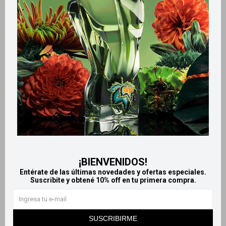
Retiros gratuitos en tiendas
Productos que te pueden interesar
¡BIENVENIDOS!
Entérate de las últimas novedades y ofertas especiales.
Suscribite y obtené 10% off en tu primera compra.
Llega
MAÑANA
Llega
MAÑANA
Llega
MAÑANA
Llega
MAÑANA
SUSCRIBIRME