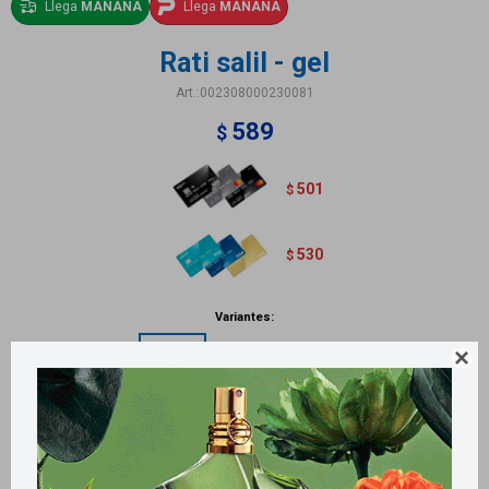
Llega
MAÑANA
Llega
MAÑANA
Rati salil - gel
002308000230081
589
$
501
$
530
$
Variantes:

Métodos y costos de envío