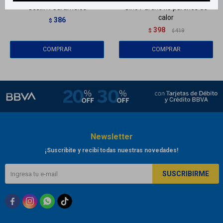
Gesix N Caramelos
Gino Parche x3 parches de
calor
386
$
398
$
419
$
Newsletter
¡Suscribite y recibí todas nuestras novedades!
SUSCRIBIRME


