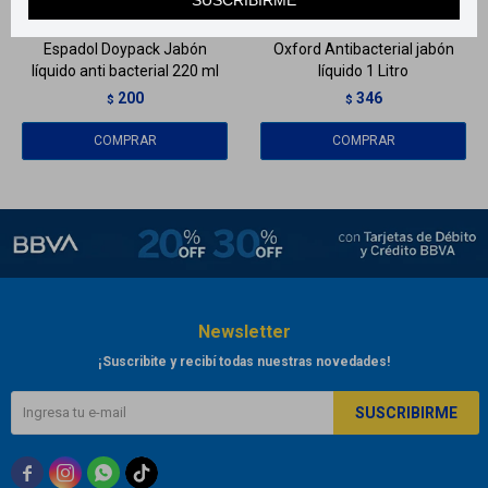
Espadol Doypack Jabón
Oxford Antibacterial jabón
líquido anti bacterial 220 ml
líquido 1 Litro
200
346
$
$
Newsletter
¡Suscribite y recibí todas nuestras novedades!
SUSCRIBIRME


