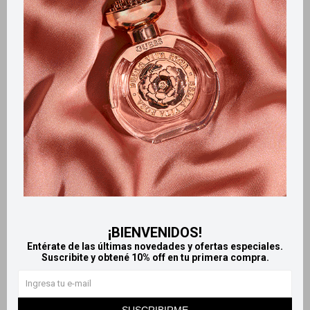
Retiros gratuitos en tiendas
Productos que te pueden interesar
¡BIENVENIDOS!
Entérate de las últimas novedades y ofertas especiales.
Suscribite y obtené 10% off en tu primera compra.
Llega
EL LUNES
Llega
EL LUNES
Llega
EL LUNES
Llega
EL LUNES
SUSCRIBIRME