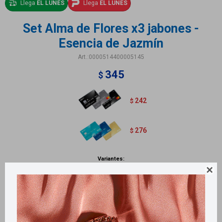
Llega
EL LUNES
Llega
EL LUNES
Set Alma de Flores x3 jabones -
Esencia de Jazmín
0000514400005145
345
$
242
$
276
$
Variantes:

Métodos y costos de envío