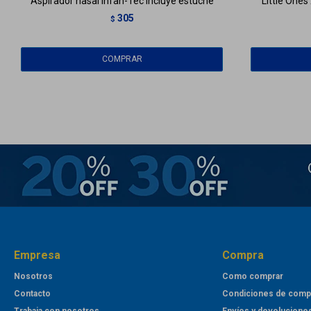
Aspirador nasal Infan-Tec incluye estuche
Little Ones
305
$
Empresa
Compra
Nosotros
Como comprar
Contacto
Condiciones de comp