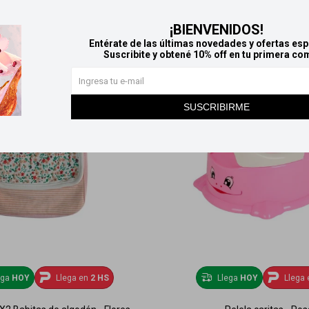
¡BIENVENIDOS!
Entérate de las últimas novedades y ofertas esp
Suscribite y obtené 10% off en tu primera co
SUSCRIBIRME
ega
HOY
Llega en
2 HS
Llega
HOY
Llega 