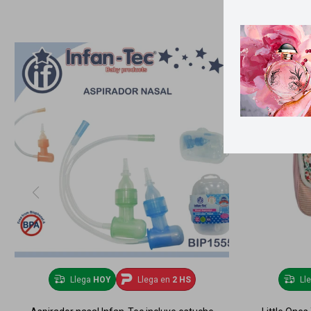
Llega
HOY
Llega en
2 HS
Ll