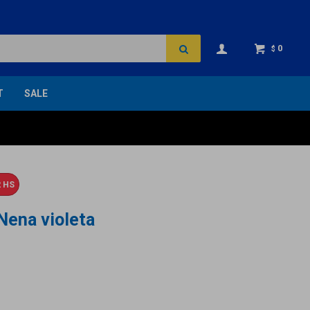
0
$
T
SALE
 HS
Nena violeta