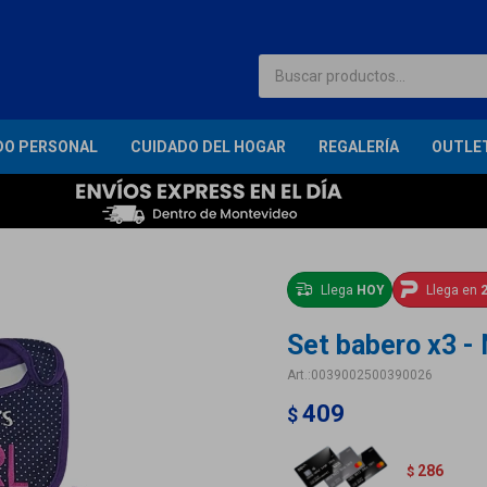
DO PERSONAL
CUIDADO DEL HOGAR
REGALERÍA
OUTLE
Llega
HOY
Llega en
2
Set babero x3 - 
0039002500390026
409
$
286
$