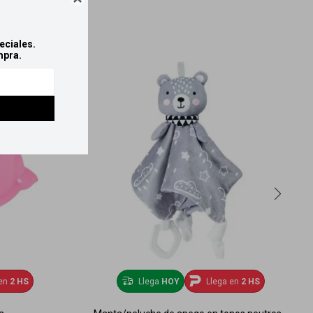
eciales.
mpra.
en
2 HS
Llega
HOY
Llega en
2 HS