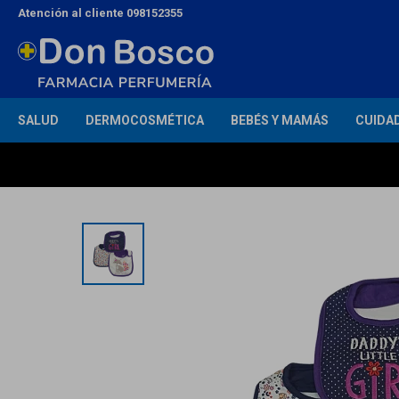
Atención al cliente 098152355
SALUD
DERMOCOSMÉTICA
BEBÉS Y MAMÁS
CUIDA