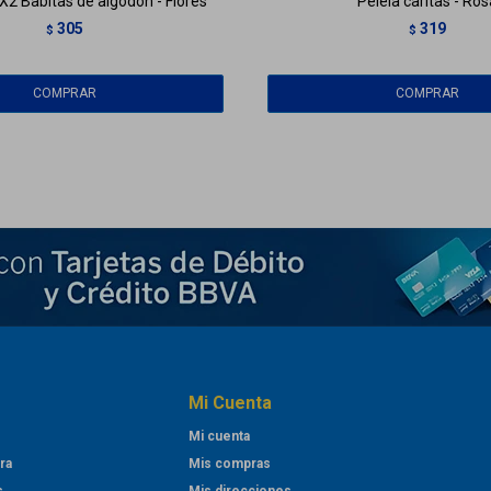
 X2 Babitas de algodón - Flores
Pelela caritas - Ros
305
319
$
$
Mi Cuenta
Mi cuenta
ra
Mis compras