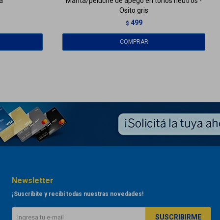
a
Manta/peluche de apego en tonos neutros -
Osito gris
499
$
Newsletter
¡Suscribite y recibí todas nuestras novedades!
SUSCRIBIRME