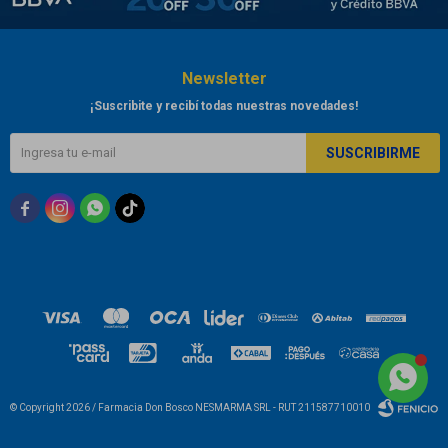
Newsletter
¡Suscribite y recibí todas nuestras novedades!
SUSCRIBIRME



© Copyright 2026 / Farmacia Don Bosco NESMARMA SRL - RUT 211587710010