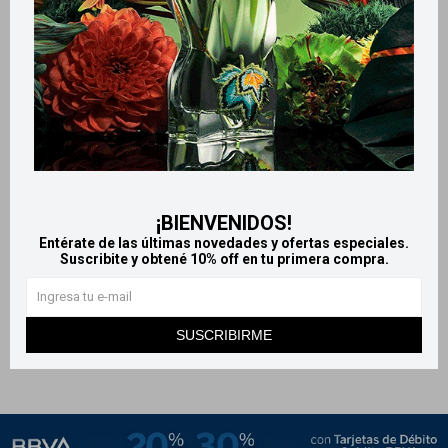
Llega
HOY
¡BIENVENIDOS!
Llega en
2 HS
Entérate de las últimas novedades y ofertas especiales.
Suscribite y obtené 10% off en tu primera compra.
Pack x4 esponja para
maquillaje - Tono amarillo
249
$
SUSCRIBIRME