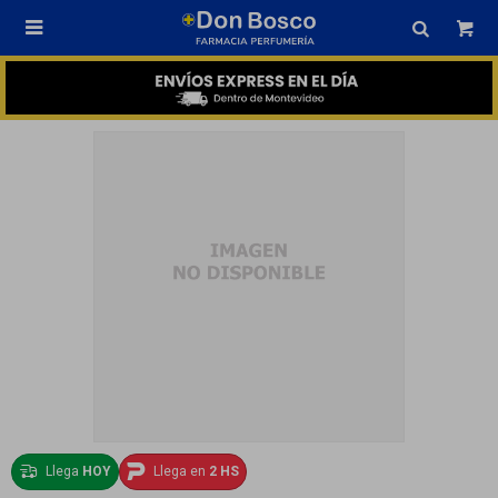

Llega
HOY
Llega en
2 HS