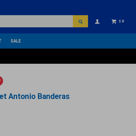
0
$
T
SALE
Y
et Antonio Banderas