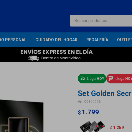
DO PERSONAL
CUIDADO DEL HOGAR
REGALERÍA
OUTLE
Llega
HOY
Llega
HO
Set Golden Secr
00300056
1.799
$
1.259
$