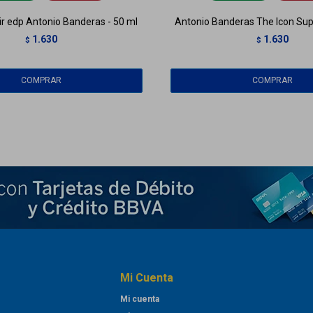
xir edp Antonio Banderas - 50 ml
Antonio Banderas The Icon Sup
1.630
1.630
$
$
Mi Cuenta
Mi cuenta