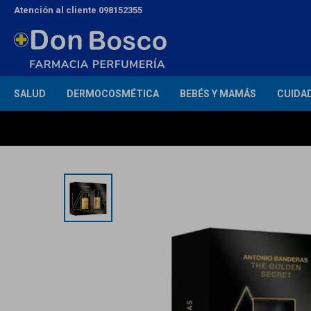
Atención al cliente 098152355
SALUD
DERMOCOSMÉTICA
BEBÉS Y MAMÁS
CUIDA