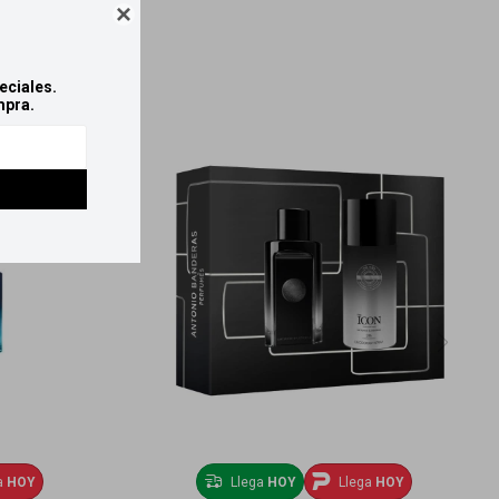

eciales.
mpra.
a
HOY
Llega
HOY
Llega
HOY