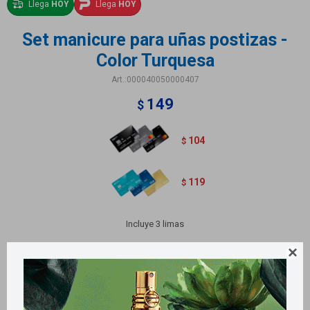
Llega
HOY
Llega
HOY
Set manicure para uñas postizas -
Color Turquesa
000040050000407
149
$
104
$
119
$
Incluye 3 limas
Variantes:
