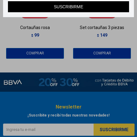
Llega
HOY
Llega
HOY
SUSCRIBIRME
Llega
HOY
Llega
HOY
Cortauñas rosa
Set cortauñas 3 piezas
99
149
$
$
Newsletter
¡Suscribite y recibí todas nuestras novedades!
SUSCRIBIRME