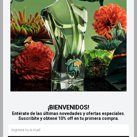
Métodos y costos de envío
Retiros gratuitos en tiendas
Productos que te pueden interesar
¡BIENVENIDOS!
Entérate de las últimas novedades y ofertas especiales.
Suscribite y obtené 10% off en tu primera compra.
Llega
HOY
Llega
HOY