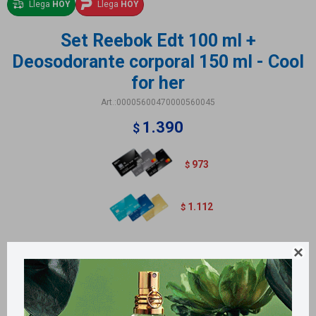
Llega
HOY
Llega
HOY
Set Reebok Edt 100 ml +
Deosodorante corporal 150 ml - Cool
for her
00005600470000560045
1.390
$
973
$
1.112
$
Variantes:
