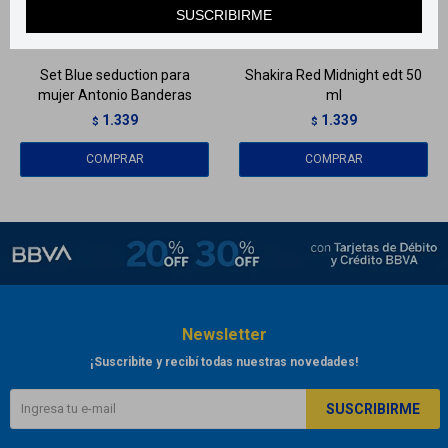
SUSCRIBIRME
Llega
HOY
Llega
HOY
Set Blue seduction para
Shakira Red Midnight edt 50
mujer Antonio Banderas
ml
1.339
1.339
$
$
Newsletter
¡Suscribite y recibí todas nuestras novedades!
SUSCRIBIRME