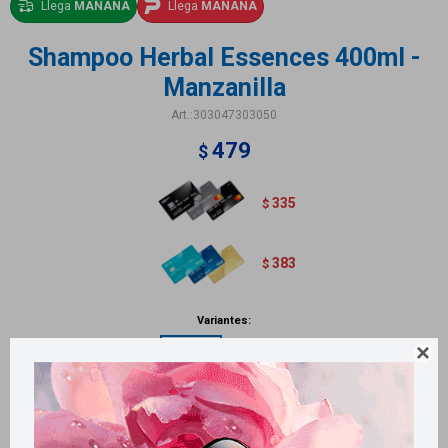
Llega
MAÑANA
Llega
MAÑANA
Shampoo Herbal Essences 400ml -
Manzanilla
303047303050
479
$
335
$
383
$
Variantes:

Métodos y costos de envío