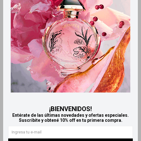
Retiros gratuitos en tiendas
Productos que te pueden interesar
¡BIENVENIDOS!
Entérate de las últimas novedades y ofertas especiales.
Suscribite y obtené 10% off en tu primera compra.
Llega
MAÑANA
Llega
MAÑANA
Llega
MAÑANA
Llega
MAÑANA