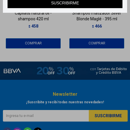
SUSCRIBIRME
Capilatis natural oil -
Shampoo matizador Silver
shampoo 420 ml
Blonde Maglé - 395 ml
458
466
$
$
Newsletter
¡Suscribite y recibí todas nuestras novedades!
SUSCRIBIRME