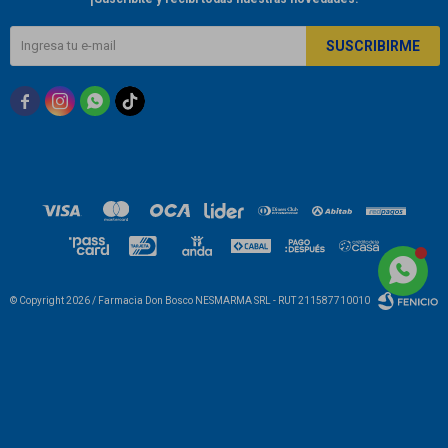
SUSCRIBIRME



© Copyright 2026 / Farmacia Don Bosco NESMARMA SRL - RUT 211587710010
Fenicio