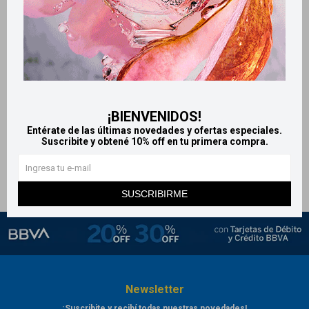
Llega
MAÑANA
Llega
MAÑANA
Llega
MAÑANA
Llega
MAÑANA
Polyana Antitranspirante
Rexona Odorono en Crema
aerosol 172 ml - Fresh
60gr
¡BIENVENIDOS!
woman
162
$
Entérate de las últimas novedades y ofertas especiales.
124
Suscribite y obtené 10% off en tu primera compra.
$
SUSCRIBIRME
Newsletter
¡Suscribite y recibí todas nuestras novedades!