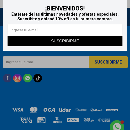
¡BIENVENIDOS!
Entérate de las últimas novedades y ofertas especiales.
Suscribite y obtené 10% off en tu primera compra.
Newsletter
SUSCRIBIRME
¡Suscribite y recibí todas nuestras novedades!
SUSCRIBIRME


