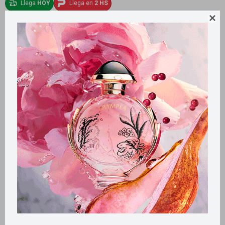
Llega
HOY
Llega en
2 HS

Tratamiento para cuidado de barba
Suavecito - Serum hidratante
0039007500390076
890
$
Fragancia de Bay Ron. Suaviza y acondiciona barba o bigote. Protege
contra la sequedad. Proporciona un brillo saludable.
Variantes:
Métodos y costos de envío
Retiros gratuitos en tiendas