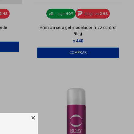
2 HS
Llega
HOY
Llega en
2 HS
erde
Primicia cera gel modelador frizz control
90 g
440
$
