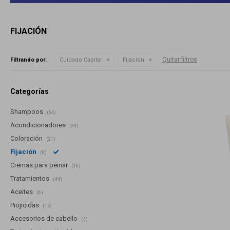
FIJACIÓN
Quitar filtros
Filtrando por:
Cuidado Capilar
Fijación
Categorías
Shampoos
(64)
Acondicionadores
(30)
Coloración
(21)
Fijación
(8)
Cremas para peinar
(16)
Tratamientos
(44)
Aceites
(6)
Piojicidas
(15)
Accesorios de cabello
(4)