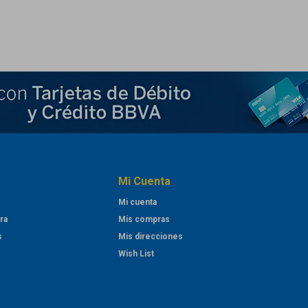
Mi Cuenta
Mi cuenta
ra
Mis compras
s
Mis direcciones
Wish List