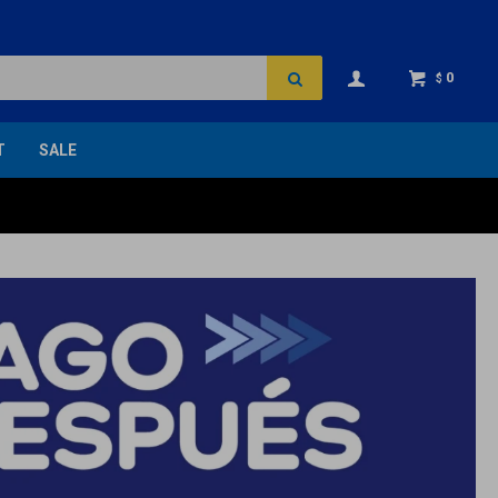
0
$
T
SALE