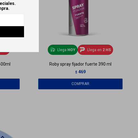
eciales.
mpra.
2 HS
Llega
HOY
Llega en
2 HS
 400ml
Roby spray fijador fuerte 390 ml
469
$