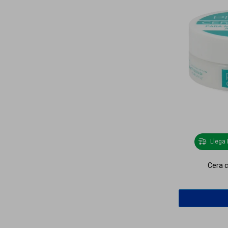
Llega
Cera c