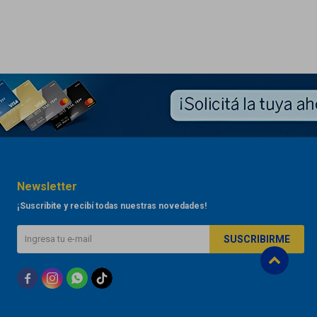
Newsletter
¡Suscribite y recibí todas nuestras novedades!
SUSCRIBIRME


