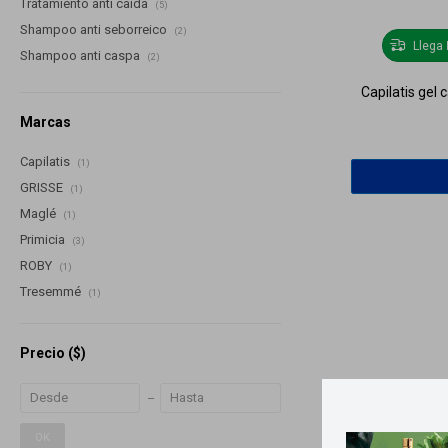
Tratamiento anti caída
(5)
Shampoo anti seborreico
(2)
Llega
Shampoo anti caspa
(2)
Capilatis gel c
Marcas
Capilatis
(1)
GRISSE
(1)
Maglé
(1)
Primicia
(3)
ROBY
(1)
Tresemmé
(1)
Precio
($)
OK