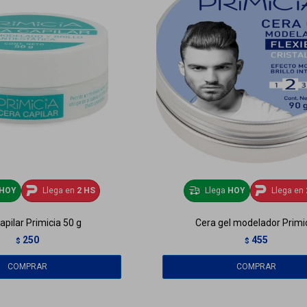
HOY
Llega en
2 HS
Llega
HOY
Llega en
apilar Primicia 50 g
Cera gel modelador Primi
250
455
$
$