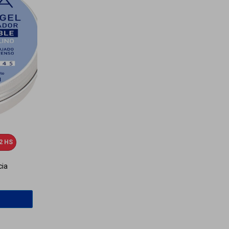
2 HS
cia