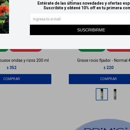
Entérate de las últimas novedades y ofertas esp
Suscribite y obtené 10% off en tu primera co
SUSCRIBIRME
HOY
Llega en
2 HS
Llega
HOY
Llega en
sse ondas y rizos 200 ml
Grisse rocio fijador - Normal
352
220
$
$