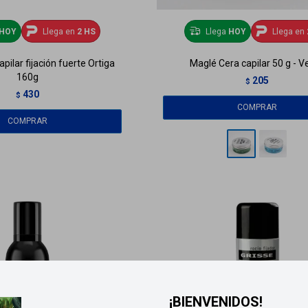
HOY
Llega en
2 HS
Llega
HOY
Llega en
apilar fijación fuerte Ortiga
Maglé Cera capilar 50 g - V
160g
205
$
430
$
¡BIENVENIDOS!