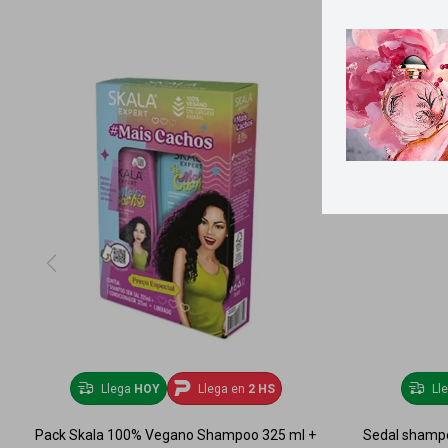
Llega
HOY
Llega en
2 HS
Ll
Pack Skala 100% Vegano Shampoo 325 ml +
Sedal shampo