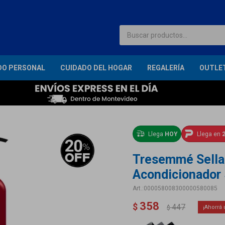
DO PERSONAL
CUIDADO DEL HOGAR
REGALERÍA
OUTLE
Llega
HOY
Llega en
2
Tresemmé Sellad
Acondicionador
000058008300000580085
358
$
447
$