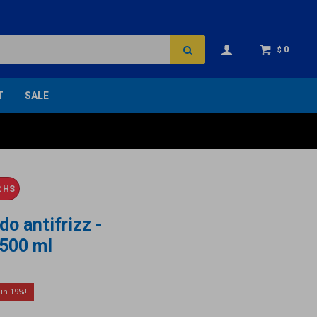
0
$
T
SALE
 HS
o antifrizz -
 500 ml
19