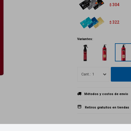
304
$
322
$
Variantes:
1
Métodos y costos de envío
Retiros gratuitos en tiendas
Productos que te pueden interesar