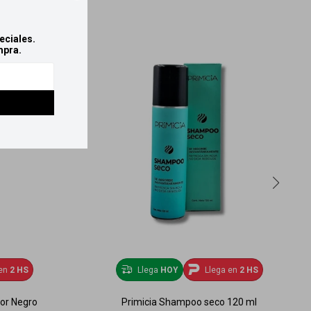
eciales.
mpra.
en
2 HS
Llega
HOY
Llega en
2 HS
or Negro
Primicia Shampoo seco 120 ml