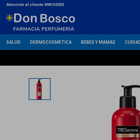
Atención al cliente 098152355
SALUD
DERMOCOSMÉTICA
BEBÉS Y MAMÁS
CUIDA