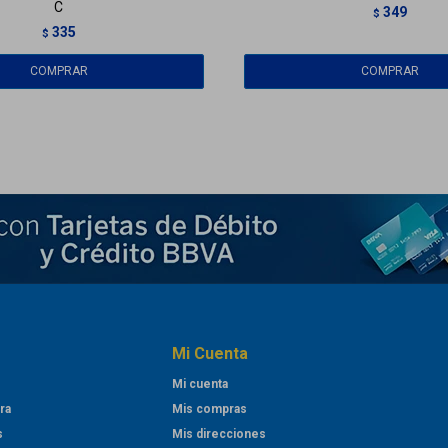
C
349
$
335
$
Mi Cuenta
Mi cuenta
ra
Mis compras
s
Mis direcciones