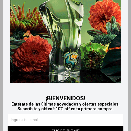
Retiros gratuitos en tiendas
Productos que te pueden interesar
¡BIENVENIDOS!
Entérate de las últimas novedades y ofertas especiales.
Suscribite y obtené 10% off en tu primera compra.
Llega
HOY
Llega
HOY
Llega
HOY
Llega
HOY
SUSCRIBIRME