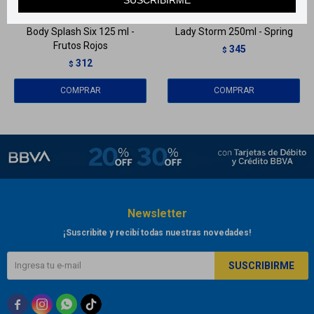
Body Splash Six 125 ml -
Lady Storm 250ml - Spring
Frutos Rojos
345
$
312
$
Newsletter
¡Suscribite y recibí todas nuestras novedades!
SUSCRIBIRME


