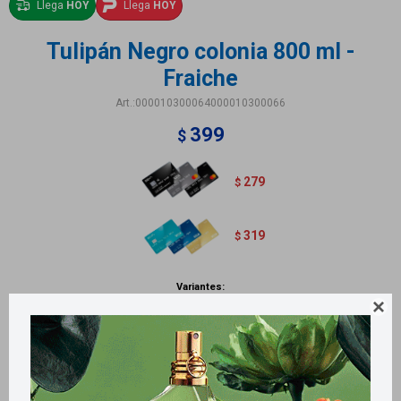
Llega
HOY
Llega
HOY
Tulipán Negro colonia 800 ml -
Fraiche
000010300064000010300066
399
$
279
$
319
$
Variantes:

Métodos y costos de envío