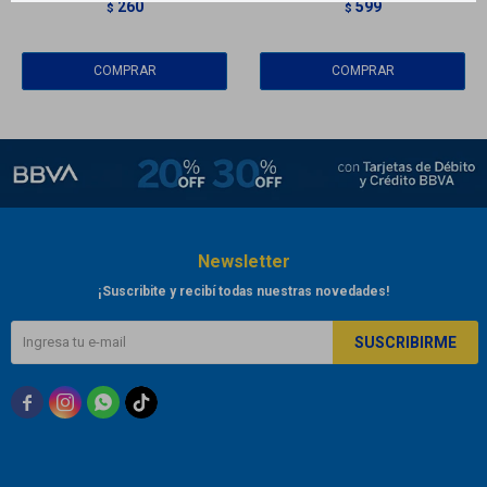
260
599
$
$
Newsletter
¡Suscribite y recibí todas nuestras novedades!
SUSCRIBIRME


