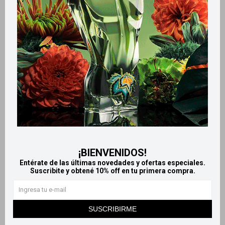
Productos que te pueden interesar
¡BIENVENIDOS!
Entérate de las últimas novedades y ofertas especiales.
Llega
EL LUNES
Llega
EL LUNES
Suscribite y obtené 10% off en tu primera compra.
Llega
EL LUNES
Llega
EL LUNES
Kiss Max Speed pegamento
Nuevas uñas postizas Kiss
SUSCRIBIRME
para uñas
oferta limitada! - Bordó XL