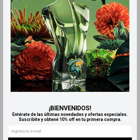
Retiros gratuitos en tiendas
Productos que te pueden interesar
¡BIENVENIDOS!
Entérate de las últimas novedades y ofertas especiales.
Suscribite y obtené 10% off en tu primera compra.
Llega
HOY
Llega
HOY
Llega
HOY
Llega
HOY