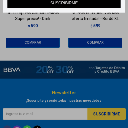
SUSCRIBIRME
Uñas Impress Autoadhesivas
Nuevas uñas postizas Kiss
Super precio! - Dark
oferta limitada! - Bordó XL
590
599
$
$
Newsletter
¡Suscribite y recibí todas nuestras novedades!
SUSCRIBIRME