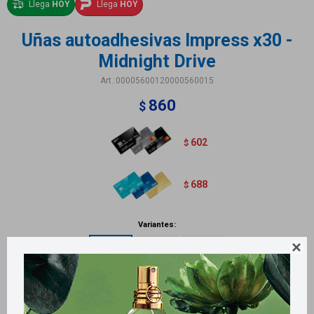
Llega
HOY
Llega
HOY
Uñas autoadhesivas Impress x30 -
Midnight Drive
00005600120000560015
860
$
602
$
688
$
Variantes:

Métodos y costos de envío