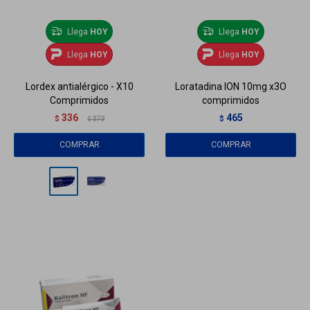
Llega
HOY
Llega
HOY
Llega
HOY
Llega
HOY
Lordex antialérgico - X10
Loratadina ION 10mg x3O
Comprimidos
comprimidos
336
465
$
373
$
$