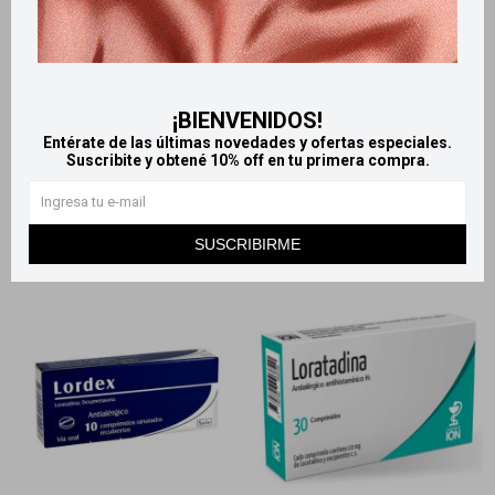
Llega
HOY
Llega
HOY
Kalitron Simple - 20
Homeopatía Alemana H.A. 21
Comprimidos Recubiertos
Homeoalergia
¡BIENVENIDOS!
602
626
$
$
659
$
Entérate de las últimas novedades y ofertas especiales.
Suscribite y obtené 10% off en tu primera compra.
SUSCRIBIRME