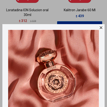
Loratadina ION Solucion oral
Kalitron Jarabe 60 Ml
30ml
439
$
312
$
328
$

Llega
HOY
Llega
HOY