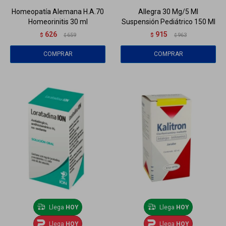
Homeopatía Alemana H.A.70
Allegra 30 Mg/5 Ml
Homeorinitis 30 ml
Suspensión Pediátrico 150 Ml
626
915
$
659
$
963
$
$
Llega
HOY
Llega
HOY
Llega
HOY
Llega
HOY