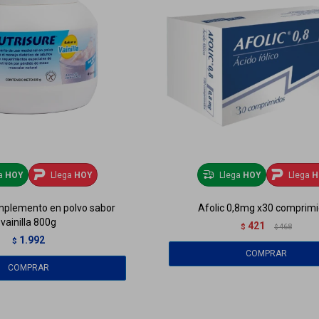
ga
HOY
Llega
HOY
Llega
HOY
Llega
H
mplemento en polvo sabor
Afolic 0,8mg x30 comprim
vainilla 800g
421
$
468
$
1.992
$