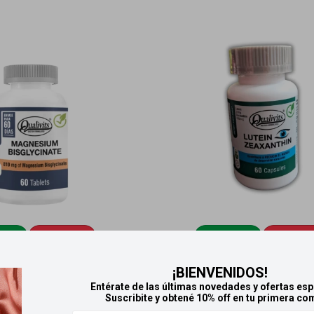
ga
HOY
Llega
HOY
Llega
HOY
Llega
H
agnesium Bisglyccinate 60
Qualivits Vitamina D3 60 tableta
¡BIENVENIDOS!
tabletas
Zeaxanthin x60 cápsula
Entérate de las últimas novedades y ofertas esp
Suscribite y obtené 10% off en tu primera co
1.880
990
$
$