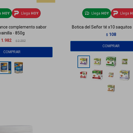
ga
HOY
Llega
HOY
Llega
HOY
Llega
H
ance complemento sabor
Botica del Señor té x10 saquitos 
vainilla - 850g
108
$
1.982
$
2.202
$