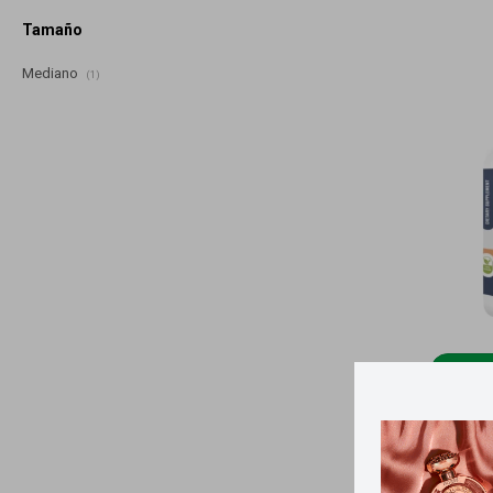
Tamaño
Mediano
(1)
Lle
Qualivits M