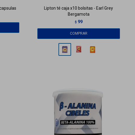
capsulas
Lipton té caja x10 bolsitas - Earl Grey
Bergamota
99
$