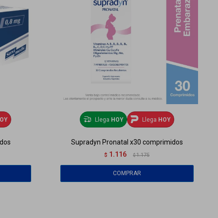
OY
Llega
HOY
Llega
HOY
idos
Supradyn Pronatal x30 comprimidos
1.116
$
1.175
$