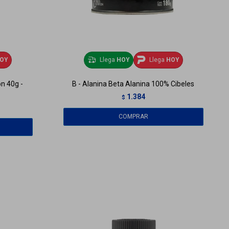
OY
Llega
HOY
Llega
HOY
on 40g -
B - Alanina Beta Alanina 100% Cibeles
1.384
$