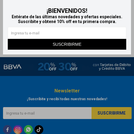
Promega 30 cápsulas
Tovaris 10 mg x30
¡BIENVENIDOS!
blandas
comprimidos
Entérate de las últimas novedades y ofertas especiales.
1.009
944
Suscribite y obtené 10% off en tu primera compra.
$
$
SUSCRIBIRME
Newsletter
¡Suscribite y recibí todas nuestras novedades!
SUSCRIBIRME


