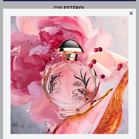
COLESTEROL

Recomendados
Quitar filtros
Filtrando por:
Cuidado Cardiovascular
Colesterol
Llega
HOY
Llega
HOY
Llega en
2 HS
Llega en
2 HS