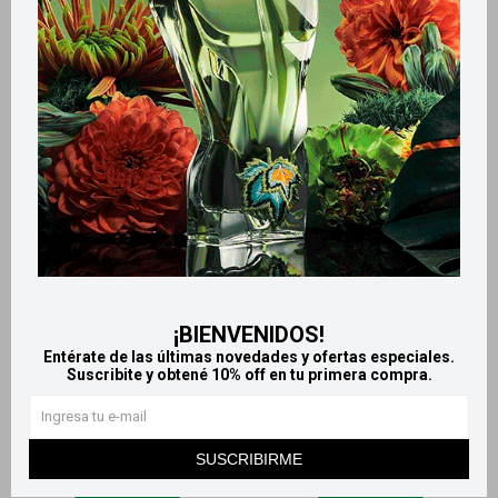
Corentel 10 mg - x30
Promega 30 cápsulas
blandas
1.354
$
1.505
$
1.009
$
¡BIENVENIDOS!
Entérate de las últimas novedades y ofertas especiales.
Suscribite y obtené 10% off en tu primera compra.
SUSCRIBIRME