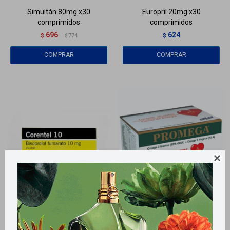
Simultán 80mg x30
Europril 20mg x30
comprimidos
comprimidos
696
624
$
774
$
$

Llega
HOY
Llega
HOY
Llega
HOY
Llega
HOY