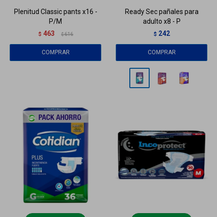
Plenitud Classic pants x16 -
Ready Sec pañales para
P/M
adulto x8 - P
463
242
$
616
$
$