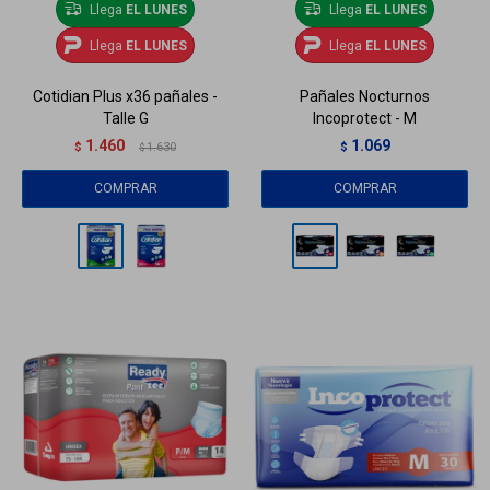
Llega
EL LUNES
Llega
EL LUNES
Llega
EL LUNES
Llega
EL LUNES
Cotidian Plus x36 pañales -
Pañales Nocturnos
Talle G
Incoprotect - M
1.460
1.069
$
1.630
$
$