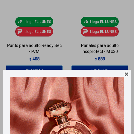
Llega
EL LUNES
Llega
EL LUNES
Llega
EL LUNES
Llega
EL LUNES
Pants para adulto Ready Sec
Pañales para adulto
- P/M
Incoprotect - M x30
408
889
$
$
