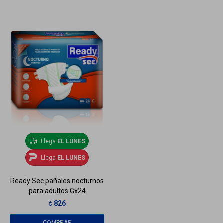
Llega
EL LUNES
Llega
EL LUNES
Ready Sec pañales nocturnos
para adultos Gx24
826
$