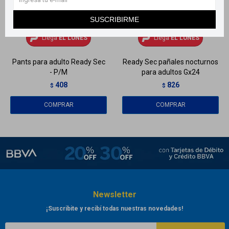
SUSCRIBIRME
Llega
EL LUNES
Llega
EL LUNES
Llega
EL LUNES
Llega
EL LUNES
Pants para adulto Ready Sec
Ready Sec pañales nocturnos
- P/M
para adultos Gx24
408
826
$
$
Newsletter
¡Suscribite y recibí todas nuestras novedades!