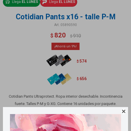
Llega
EL LUNES
Llega
EL LUNES
Cotidian Pants x16 - talle P-M
05890590
820
$
910
$
9
574
$
656
$
Cotidian Pants Ultraprotect. Ropa interior desechable. Incontinencia
fuerte. Talles P-M y G-XG. Contiene 16 unidades por paquete.

Variantes: