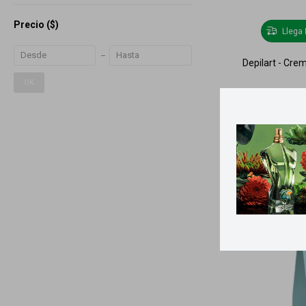
Precio
($)
Llega
Depilart - Crem
OK