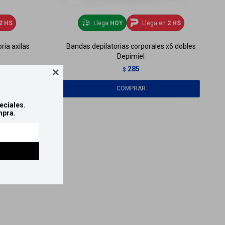
2 HS
Llega
HOY
Llega en
2 HS
ria axilas
Bandas depilatorias corporales x6 dobles
Depimiel
285
$

eciales.
mpra.