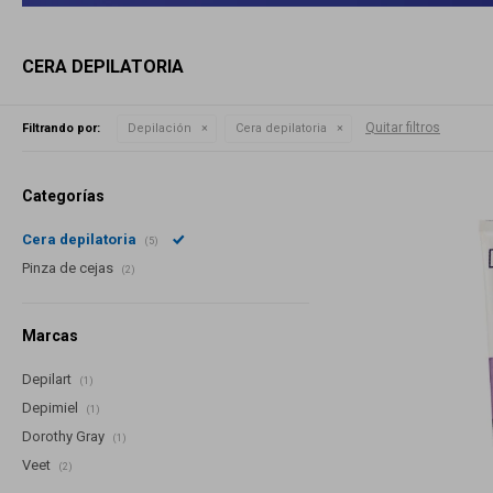
CERA DEPILATORIA
Quitar filtros
Filtrando por:
Depilación
Cera depilatoria
Categorías
Cera depilatoria
(5)
Pinza de cejas
(2)
Marcas
Depilart
(1)
Depimiel
(1)
Dorothy Gray
(1)
Veet
(2)