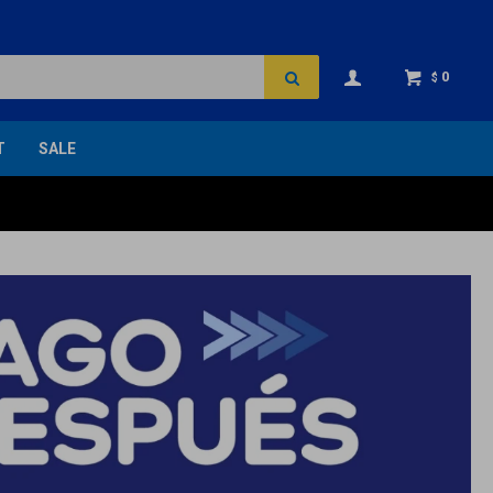
0
$
T
SALE