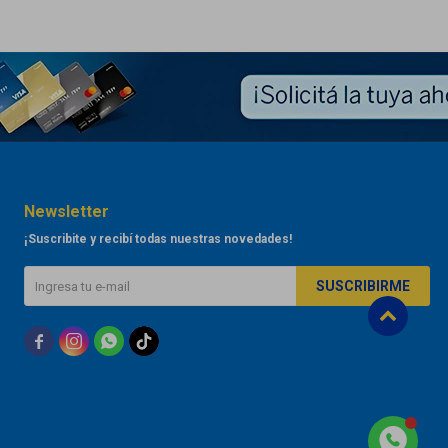
Newsletter
¡Suscribite y recibí todas nuestras novedades!
SUSCRIBIRME


