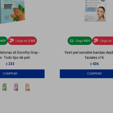
HOY
Llega en
2 HS
Llega
HOY
Llega en
atorias x6 Dorothy Gray -
Veet piel sensible bandas depi
- Todo tipo de piel
faciales x16
233
436
$
$