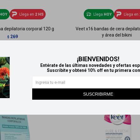
HOY
Llega en
2 HS
Llega
HOY
Llega en
a depilatoria corporal 120 g
Veet x16 bandas de cera depilato
y área del bikini
269
$
467
$
¡BIENVENIDOS!
Entérate de las últimas novedades y ofertas esp
Suscribite y obtené 10% off en tu primera co
SUSCRIBIRME