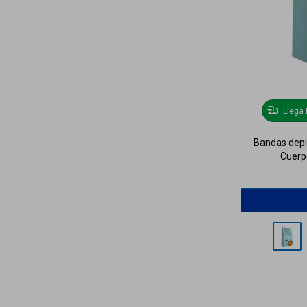
Llega
Bandas depil
Cuerpo