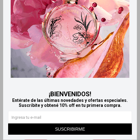
Hedertos jarabe 100 ml
Buco Gargarismos solución
200 ml
657
$
667
$
¡BIENVENIDOS!
Entérate de las últimas novedades y ofertas especiales.
Suscribite y obtené 10% off en tu primera compra.
SUSCRIBIRME
Llega
HOY
Llega
HOY