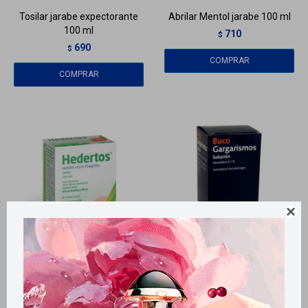
Tosilar jarabe expectorante
Abrilar Mentol jarabe 100 ml
100 ml
710
$
690
$

Llega
HOY
Llega
HOY
Llega
HOY
Llega
HOY