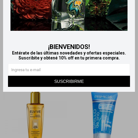
Llega
MAÑANA
Llega
MAÑANA
Llega
MAÑANA
Llega
MAÑANA
Primicia Reparador De Puntas
Primicia Spray Keratina
¡BIENVENIDOS!
A Base De Siliconas 100ml
líquida 100 ml
Entérate de las últimas novedades y ofertas especiales.
688
459
$
$
Suscribite y obtené 10% off en tu primera compra.
SUSCRIBIRME