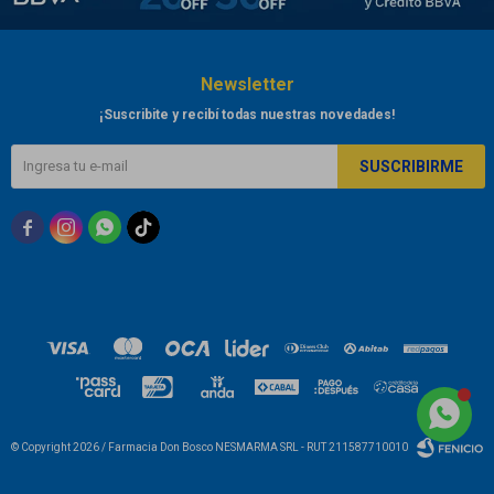
Newsletter
¡Suscribite y recibí todas nuestras novedades!
SUSCRIBIRME



© Copyright 2026 / Farmacia Don Bosco NESMARMA SRL - RUT 211587710010