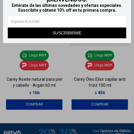
Entérate de las últimas novedades y ofertas especiales.
Suscribite y obtené 10% off en tu primera compra.
SUSCRIBIRME
Llega
HOY
Llega
HOY
Llega
HOY
Llega
HOY
Carey Aceite natural para piel
Carey Óleo Elixir capilar anti
y cabello - Argán 60 ml
frizz 100 ml
166
456
$
$