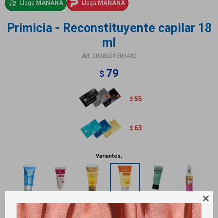
Llega
MAÑANA
Llega
MAÑANA
Primicia - Reconstituyente capilar 18
ml
0028001500430
79
$
55
$
63
$
Variantes:
