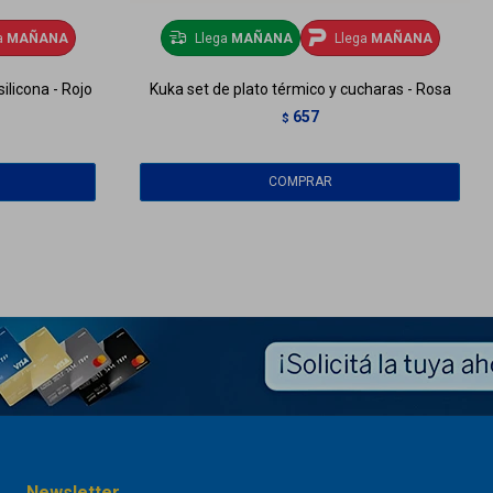
a
MAÑANA
Llega
MAÑANA
Llega
MAÑANA
ilicona - Rojo
Kuka set de plato térmico y cucharas - Rosa
657
$
Newsletter