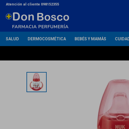
Atención al cliente 098152355
SALUD
DERMOCOSMÉTICA
BEBÉS Y MAMÁS
CUIDA