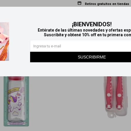
Retiros gratuitos en tiendas
Productos que te pueden interesar
¡BIENVENIDOS!
Entérate de las últimas novedades y ofertas esp
Suscribite y obtené 10% off en tu primera co
SUSCRIBIRME