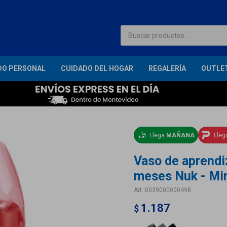
DO PERSONAL
CUIDADO DEL HOGAR
REGALERÍA
OUTLE
Llega
MAÑANA
Lle
Vaso de aprendiz
meses Nuk - Mi
0039000000498
1.187
$