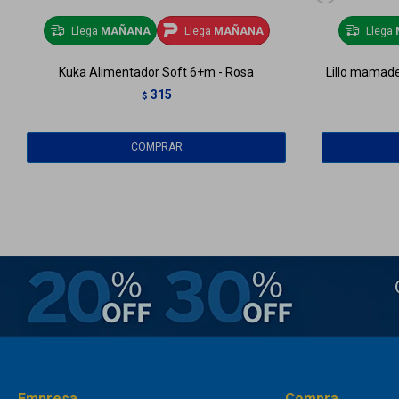
Llega
MAÑANA
Llega
MAÑANA
Llega
Kuka Alimentador Soft 6+m - Rosa
Lillo mamade
315
$
Empresa
Compra