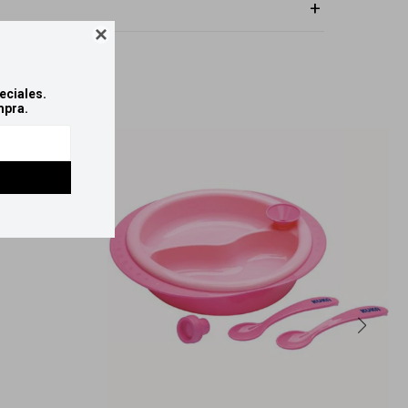

eciales.
mpra.