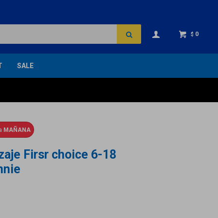
0
$
T
SALE
ga
MAÑANA
aje Firsr choice 6-18
nnie