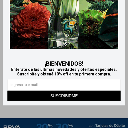
Llega
HOY
Llega
HOY
¡BIENVENIDOS!
Llega
HOY
Llega
HOY
Entérate de las últimas novedades y ofertas especiales.
Suscribite y obtené 10% off en tu primera compra.
Dove Jabón original 90 g
Jabón en barra Espadol 80 g -
Cremoso
60
$
61
$
SUSCRIBIRME