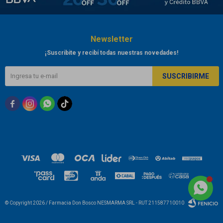
Newsletter
¡Suscribite y recibí todas nuestras novedades!
SUSCRIBIRME



© Copyright 2026 / Farmacia Don Bosco NESMARMA SRL - RUT 211587710010