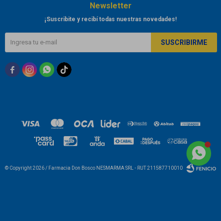
Newsletter
¡Suscribite y recibí todas nuestras novedades!
SUSCRIBIRME



© Copyright 2026 / Farmacia Don Bosco NESMARMA SRL - RUT 211587710010