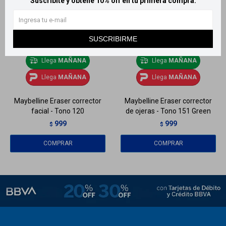
Suscribite y obtené 10% off en tu primera compra.
SUSCRIBIRME
Llega
MAÑANA
Llega
MAÑANA
Llega
MAÑANA
Llega
MAÑANA
Maybelline Eraser corrector
Maybelline Eraser corrector
facial - Tono 120
de ojeras - Tono 151 Green
999
999
$
$