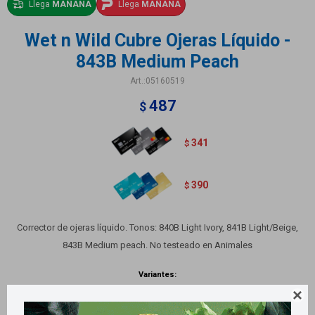
Llega
MAÑANA
Llega
MAÑANA
Wet n Wild Cubre Ojeras Líquido -
843B Medium Peach
05160519
487
$
341
$
390
$
Corrector de ojeras líquido. Tonos: 840B Light Ivory, 841B Light/Beige,
843B Medium peach. No testeado en Animales
Variantes:
