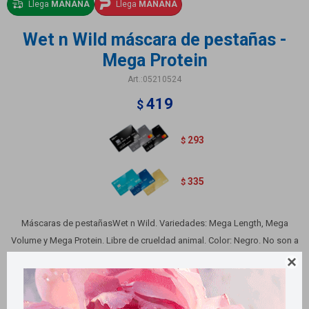
Llega
MAÑANA
Llega
MAÑANA
Wet n Wild máscara de pestañas -
Mega Protein
05210524
419
$
293
$
335
$
Máscaras de pestañasWet n Wild. Variedades: Mega Length, Mega
Volume y Mega Protein. Libre de crueldad animal. Color: Negro. No son a
prueba de agua.

Métodos y costos de envío