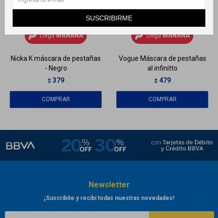
SUSCRIBIRME
Llega
MAÑANA
Llega
MAÑANA
Llega
MAÑANA
Llega
MAÑANA
Nicka K máscara de pestañas
Vogue Máscara de pestañas
- Negro
al infinitto
379
479
$
$
Newsletter
¡Suscribite y recibí todas nuestras novedades!