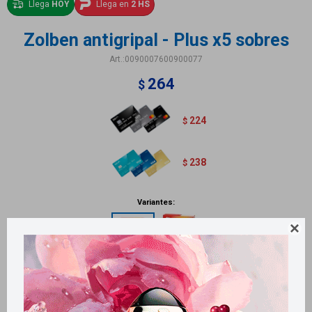
Llega
HOY
Llega en
2 HS
Zolben antigripal - Plus x5 sobres
0090007600900077
264
$
224
$
238
$
Variantes:

Métodos y costos de envío