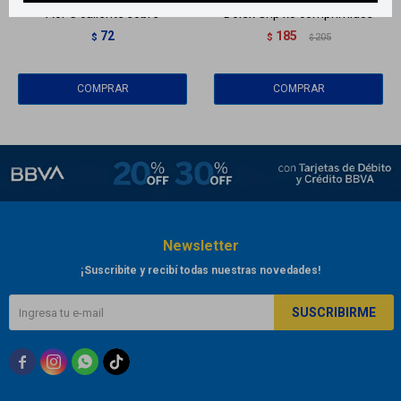
Acf C caliente sobre
Dolex Grip x8 comprimidos
72
185
$
$
205
$
Newsletter
¡Suscribite y recibí todas nuestras novedades!
SUSCRIBIRME


