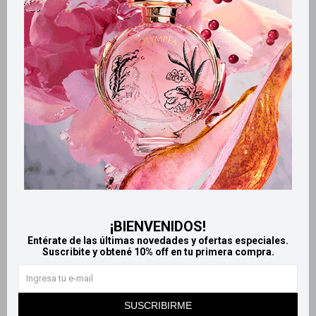
Retiros gratuitos en tiendas
Productos que te pueden interesar
¡BIENVENIDOS!
Entérate de las últimas novedades y ofertas especiales.
Suscribite y obtené 10% off en tu primera compra.
Llega
HOY
Llega
HOY
Llega en
2 HS
Llega en
2 HS
SUSCRIBIRME