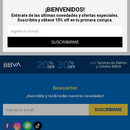
Dentispray 50 mg/ml solución
¡BIENVENIDOS!
dental 5 ml
Entérate de las últimas novedades y ofertas especiales.
Suscribite y obtené 10% off en tu primera compra.
514
$
SUSCRIBIRME
Newsletter
¡Suscribite y recibí todas nuestras novedades!
SUSCRIBIRME


