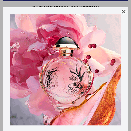
CUIDADO BUCAL DENTISPRAY

Recomendados
Quitar filtros
Filtrando por:
Cuidado bucal
Dentispray
Llega
HOY
Llega
HOY