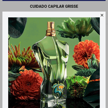
CUIDADO CAPILAR GRISSE

Recomendados
Quitar filtros
Filtrando por:
Cuidado Capilar
GRISSE
Llega
MAÑANA
Llega
MAÑANA