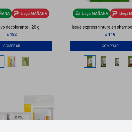
ÑANA
Llega
MAÑANA
Llega
MAÑANA
Llega
M
lvo decolorante - 20 g
Issue express tintura en shampo
182
119
$
$