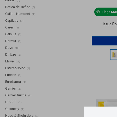
Biokur
(5)
Botica del señor
(2)
Llega
MA
Caillon Hamonet
(1)
Capilatis
(7)
Issue Po
Carey
(5)
Celsius
(1)
Dermur
(1)
Dove
(10)
Dr. Uze
(2)
Elvive
(29)
EstereoColor
(1)
Eucerin
(1)
Eurofarma
(1)
Garnier
(5)
Garnier fructis
(9)
GRISSE
(1)
Guisseny
(1)
Head & Sholulders
(4)