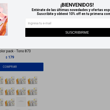
¡BIENVENIDOS!
Entérate de las últimas novedades y ofertas esp
Suscribite y obtené 10% off en tu primera co
SUSCRIBIRME
ÑANA
Llega
MAÑANA
olor pack - Tono 873
179
$