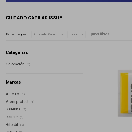
CUIDADO CAPILAR ISSUE
Quitar filtros
Filtrando por:
Cuidado Capilar
Issue
Categorías
Coloración
(4)
Marcas
Articulo
(1)
Atom protect
(1)
Ballerina
(5)
Batiste
(1)
Biferdil
(5)