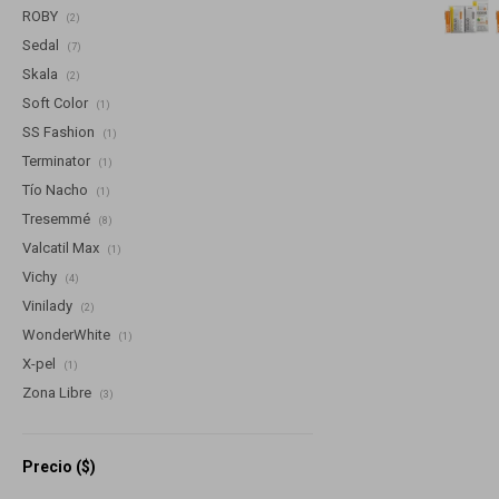
ROBY
(2)
Sedal
(7)
Skala
(2)
Soft Color
(1)
SS Fashion
(1)
Terminator
(1)
Tío Nacho
(1)
Tresemmé
(8)
Valcatil Max
(1)
Vichy
(4)
Vinilady
(2)
WonderWhite
(1)
X-pel
(1)
Zona Libre
(3)
Precio
($)