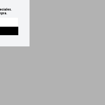
eciales.
mpra.