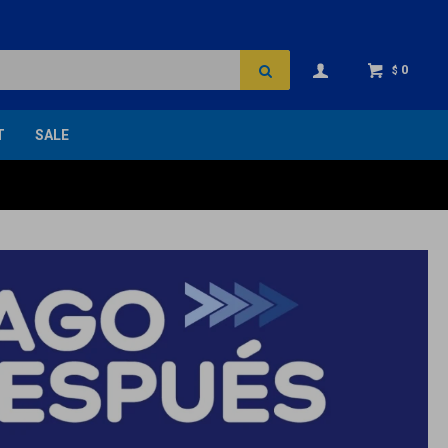
0
$
T
SALE