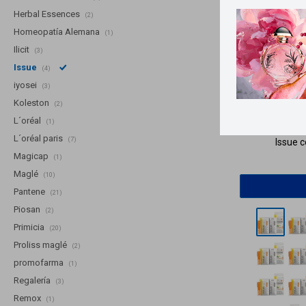
Herbal Essences
(2)
Homeopatía Alemana
(1)
Ilicit
(3)
Issue
(4)
iyosei
(3)
Koleston
(2)
Llega
MA
L´oréal
(1)
L´oréal paris
(7)
Issue c
Magicap
(1)
Maglé
(10)
Pantene
(21)
Piosan
(2)
Primicia
(20)
Proliss maglé
(2)
promofarma
(1)
Regalería
(3)
Remox
(1)