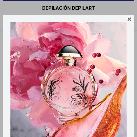
DEPILACIÓN DEPILART

Recomendados
Quitar filtros
Filtrando por:
Depilación
Depilart
Llega
HOY
Llega
HOY