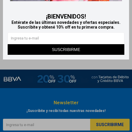
Depilart - Crema depilatoria
corporal 120 g
¡BIENVENIDOS!
269
$
Entérate de las últimas novedades y ofertas especiales.
Suscribite y obtené 10% off en tu primera compra.
SUSCRIBIRME
Newsletter
¡Suscribite y recibí todas nuestras novedades!
SUSCRIBIRME