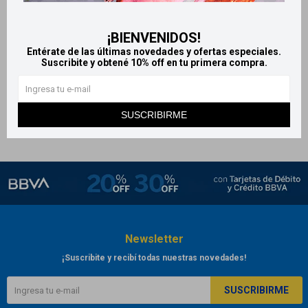
Depilart - Crema depilatoria
corporal 120 g
¡BIENVENIDOS!
269
$
Entérate de las últimas novedades y ofertas especiales.
Suscribite y obtené 10% off en tu primera compra.
SUSCRIBIRME
Newsletter
¡Suscribite y recibí todas nuestras novedades!
SUSCRIBIRME