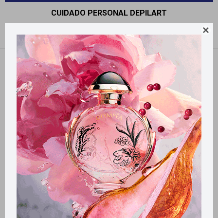
CUIDADO PERSONAL DEPILART

Recomendados
Filtrando por:
Depilart
Llega
EL LUNES
Llega
EL LUNES