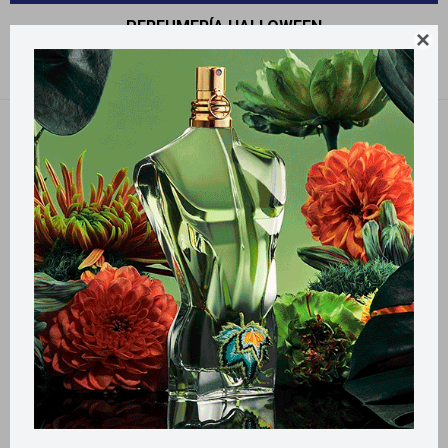
PERFUMERÍA HALLOWEEN

Recomendados
Quitar filtros
Filtrando por:
Perfumería
Halloween
Llega
HOY
Llega
HOY
Llega en
2 HS
Llega en
2 HS