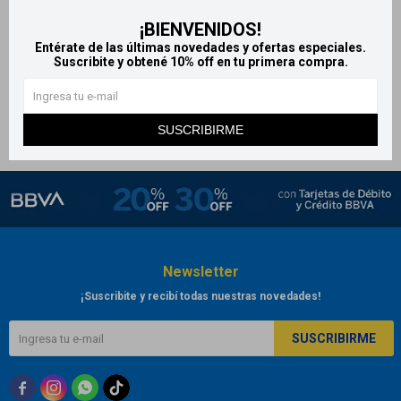
Halloween Fresia eau de
Halloween eau de toilette 100
¡BIENVENIDOS!
toilette 100 ml
ml - Blue drop
Entérate de las últimas novedades y ofertas especiales.
Suscribite y obtené 10% off en tu primera compra.
2.720
4.400
$
$
SUSCRIBIRME
Newsletter
¡Suscribite y recibí todas nuestras novedades!
SUSCRIBIRME


