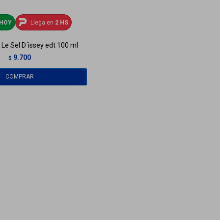
HOY
Llega en
2 HS
 Le Sel D´issey edt 100 ml
9.700
$