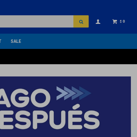
0
$
T
SALE