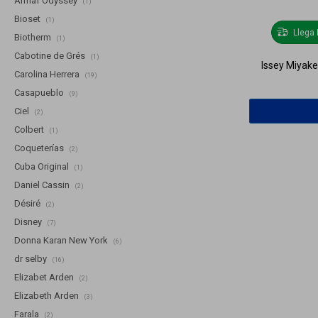
Armaf Odyssey
(1)
Bioset
(1)
Llega
Biotherm
(1)
Cabotine de Grés
(1)
Issey Miyake
Carolina Herrera
(19)
Casapueblo
(9)
Ciel
(2)
Colbert
(1)
Coqueterías
(2)
Cuba Original
(1)
Daniel Cassin
(2)
Désiré
(2)
Disney
(7)
Donna Karan New York
(6)
dr selby
(16)
Elizabet Arden
(2)
Elizabeth Arden
(3)
Farala
(2)