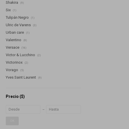
Shakira
(9)
Six
(1)
Tulipán Negro
(1)
Ulric de Varens
(3)
Urban care
(1)
Valentino
(8)
Versace
(16)
Victor & Lucchino
(2)
Victorinox
(2)
Vorago
(5)
Yves Saint Laurent
(9)
Precio
($)
OK