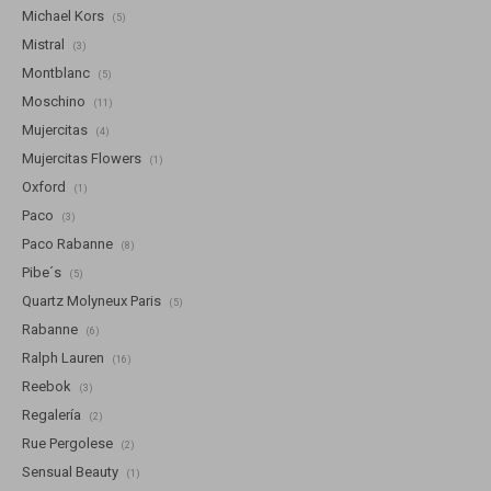
Michael Kors
(5)
Mistral
(3)
Montblanc
(5)
Moschino
(11)
Mujercitas
(4)
Mujercitas Flowers
(1)
Oxford
(1)
Paco
(3)
Paco Rabanne
(8)
Pibe´s
(5)
Quartz Molyneux Paris
(5)
Rabanne
(6)
Ralph Lauren
(16)
Reebok
(3)
Regalería
(2)
Rue Pergolese
(2)
Sensual Beauty
(1)