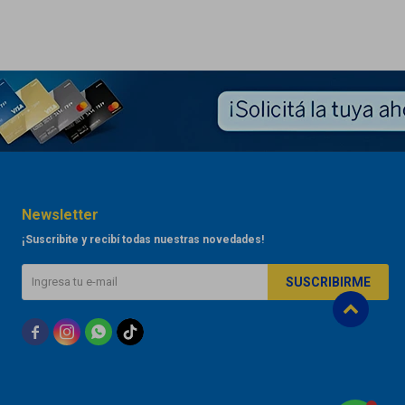
Newsletter
¡Suscribite y recibí todas nuestras novedades!
SUSCRIBIRME


