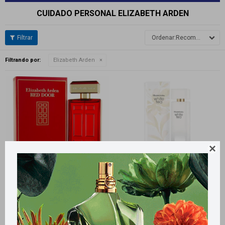
CUIDADO PERSONAL ELIZABETH ARDEN
Recomendados
Filtrando por:
Elizabeth Arden

Llega
HOY
Llega
HOY
Llega
HOY
Llega
HOY