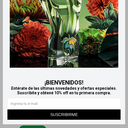
Red Door eau de toilette
Eau de toilette White tea
Elizabeth Arden - 100 ml
Elizabeth Arden - 100 ml
4.940
4.720
$
$
¡BIENVENIDOS!
Entérate de las últimas novedades y ofertas especiales.
Suscribite y obtené 10% off en tu primera compra.
SUSCRIBIRME